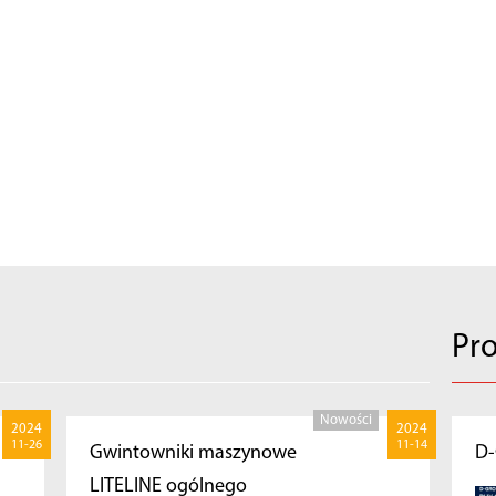
Pr
Nowości
2024
2024
11-26
11-14
Gwintowniki maszynowe
D
LITELINE ogólnego