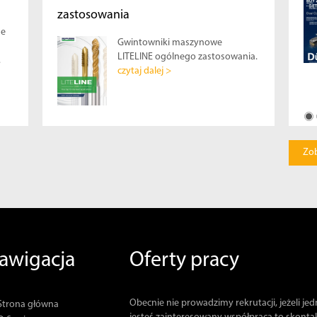
zastosowania
ne
Gwintowniki maszynowe
LITELINE ogólnego zastosowania.
.
czytaj dalej >
Zo
awigacja
Oferty pracy
Obecnie nie prowadzimy rekrutacji, jeżeli je
Strona główna