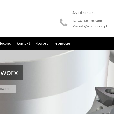
Szybki kontakt
Tel.
+48 601 302 408
Mail
info@kb-tooling.pl
ducenci
Kontakt
Nowości
Promocje
oworx
roworx