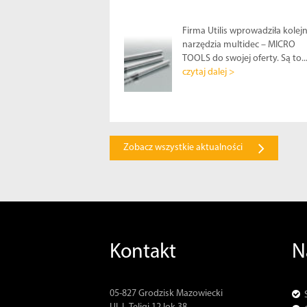
Firma Utilis wprowadziła kolej
narzędzia multidec – MICRO
TOOLS do swojej oferty. Są to..
czytaj dalej >
Zobacz wszystkie aktualności
Kontakt
N
05-827 Grodzisk Mazowiecki