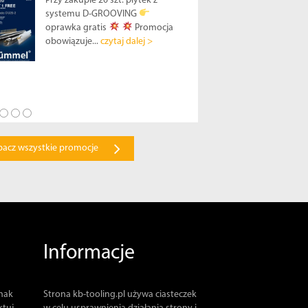
Przy zakupie 20 szt. płytek z
systemu D-GROOVING
oprawka gratis
Promocja
obowiązuje...
czytaj dalej >
bacz wszystkie promocje
Informacje
dnak
Strona kb-tooling.pl używa ciasteczek