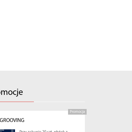
omocje
Promocja
-GROOVING